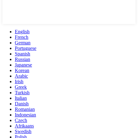
English
French
German
Portuguese
Spanish
Russian
Japanese
Korean
Arabic
Irish
Greek
Turkish
Italian
Danish
Romanian
Indonesian
Czech
Afrikaans
Swedish
Polish