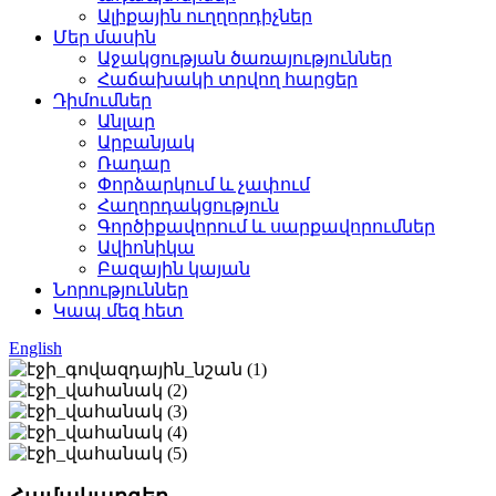
Ալիքային ուղղորդիչներ
Մեր մասին
Աջակցության ծառայություններ
Հաճախակի տրվող հարցեր
Դիմումներ
Անլար
Արբանյակ
Ռադար
Փորձարկում և չափում
Հաղորդակցություն
Գործիքավորում և սարքավորումներ
Ավիոնիկա
Բազային կայան
Նորություններ
Կապ մեզ հետ
English