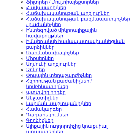
Ֆիլտրեր / Մուլտիպլեքսորներ
Հավասարիչներ
Հաճախականության աղբյուրներ
Հաճախականության բազմապատկիչներ
/ բաժանիչներ
Ինտեգրված միկրոալիքային
հավաքույթներ
Իմպեդանսի համապատասխանեցման
բարձիկներ
Սահմանափակիչներ
Միքսերներ
Աղմուկի աղբյուրներ
Զոնդեր
Փուլային տեղաշարժիչներ
Հզորության բաժանիչներ /
կոմբինատորներ
պտտվող հոդեր
Անջատիչներ
Լարման պաշտպանիչներ
Համակարգեր
Դադարեցումներ
Գործիքներ
Ալիքային ուղղորդիչից կոաքսիալ
ադապտերներ