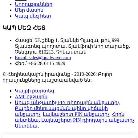
Նորություններ
Մեր մասին
Կապ մեզ հետ
ԿԱՊ ՄԵԶ ՀԵՏ
Հասցե՝ 5F, շենք 1, Տյանկե Պլազա, թիվ 999
Տյանգոնգ պողոտա, Տյանֆուի նոր տարածք,
Չենգդու, 610213, Չինաստան
Email: sales@qualwave.com
Հեռ․՝ +86-28-6115-4929
© Հեղինակային իրավունք - 2010-2026: Բոլոր
իրավունքները պաշտպանված են։
Կայքի քարտեզ
AMP բջջային
Արագ անջատիչ PIN դիոդային անջատիչ
,
Բարձր մեկուսացման պինդ վիճակի
անջատիչ
,
Լայնաշերտ PIN անջատիչ
,
Հորն
անտենա
,
Լայնաշերտ PIN դիոդային անջատիչ
,
Անտենա
,