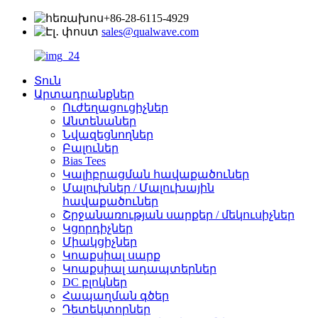
+86-28-6115-4929
sales@qualwave.com
Տուն
Արտադրանքներ
Ուժեղացուցիչներ
Անտենաներ
Նվազեցնողներ
Բալուներ
Bias Tees
Կալիբրացման հավաքածուներ
Մալուխներ / Մալուխային
հավաքածուներ
Շրջանառության սարքեր / մեկուսիչներ
Կցորդիչներ
Միակցիչներ
Կոաքսիալ սարք
Կոաքսիալ ադապտերներ
DC բլոկներ
Հապաղման գծեր
Դետեկտորներ