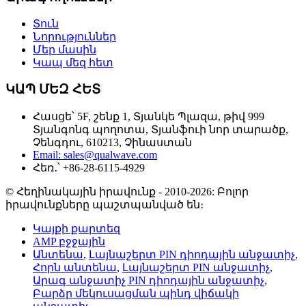
Տուն
Նորություններ
Մեր մասին
Կապ մեզ հետ
ԿԱՊ ՄԵԶ ՀԵՏ
Հասցե՝ 5F, շենք 1, Տյանկե Պլազա, թիվ 999
Տյանգոնգ պողոտա, Տյանֆուի նոր տարածք,
Չենգդու, 610213, Չինաստան
Email: sales@qualwave.com
Հեռ․՝ +86-28-6115-4929
© Հեղինակային իրավունք - 2010-2026: Բոլոր
իրավունքները պաշտպանված են։
Կայքի քարտեզ
AMP բջջային
Անտենա
,
Լայնաշերտ PIN դիոդային անջատիչ
,
Հորն անտենա
,
Լայնաշերտ PIN անջատիչ
,
Արագ անջատիչ PIN դիոդային անջատիչ
,
Բարձր մեկուսացման պինդ վիճակի