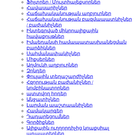
Ֆիլտրեր / Մուլտիպլեքսորներ
Հավասարիչներ
Հաճախականության աղբյուրներ
Հաճախականության բազմապատկիչներ
/ բաժանիչներ
Ինտեգրված միկրոալիքային
հավաքույթներ
Իմպեդանսի համապատասխանեցման
բարձիկներ
Սահմանափակիչներ
Միքսերներ
Աղմուկի աղբյուրներ
Զոնդեր
Փուլային տեղաշարժիչներ
Հզորության բաժանիչներ /
կոմբինատորներ
պտտվող հոդեր
Անջատիչներ
Լարման պաշտպանիչներ
Համակարգեր
Դադարեցումներ
Գործիքներ
Ալիքային ուղղորդիչից կոաքսիալ
ադապտերներ