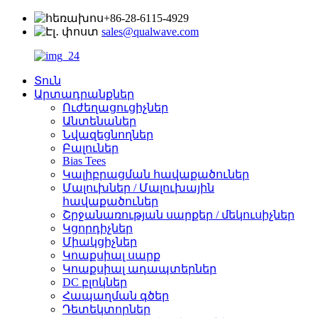
+86-28-6115-4929
sales@qualwave.com
Տուն
Արտադրանքներ
Ուժեղացուցիչներ
Անտենաներ
Նվազեցնողներ
Բալուներ
Bias Tees
Կալիբրացման հավաքածուներ
Մալուխներ / Մալուխային
հավաքածուներ
Շրջանառության սարքեր / մեկուսիչներ
Կցորդիչներ
Միակցիչներ
Կոաքսիալ սարք
Կոաքսիալ ադապտերներ
DC բլոկներ
Հապաղման գծեր
Դետեկտորներ