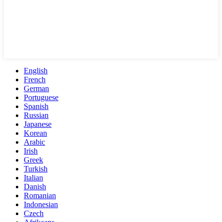
English
French
German
Portuguese
Spanish
Russian
Japanese
Korean
Arabic
Irish
Greek
Turkish
Italian
Danish
Romanian
Indonesian
Czech