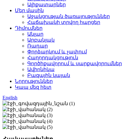
Ալիքատարներ
Մեր մասին
Աջակցության ծառայություններ
Հաճախակի տրվող հարցեր
Դիմումներ
Անլար
Արբանյակ
Ռադար
Փորձարկում և չափում
Հաղորդակցություն
Գործիքավորում և սարքավորումներ
Ավիոնիկա
Բազային կայան
Նորություններ
Կապ մեզ հետ
English