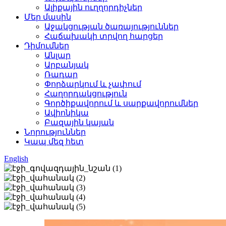
Ալիքային ուղղորդիչներ
Մեր մասին
Աջակցության ծառայություններ
Հաճախակի տրվող հարցեր
Դիմումներ
Անլար
Արբանյակ
Ռադար
Փորձարկում և չափում
Հաղորդակցություն
Գործիքավորում և սարքավորումներ
Ավիոնիկա
Բազային կայան
Նորություններ
Կապ մեզ հետ
English