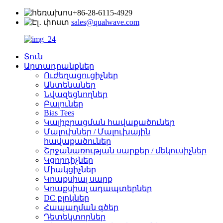
+86-28-6115-4929
sales@qualwave.com
Տուն
Արտադրանքներ
Ուժեղացուցիչներ
Անտենաներ
Նվազեցնողներ
Բալուներ
Bias Tees
Կալիբրացման հավաքածուներ
Մալուխներ / Մալուխային
հավաքածուներ
Շրջանառության սարքեր / մեկուսիչներ
Կցորդիչներ
Միակցիչներ
Կոաքսիալ սարք
Կոաքսիալ ադապտերներ
DC բլոկներ
Հապաղման գծեր
Դետեկտորներ