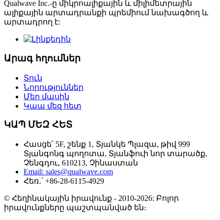
Qualwave Inc.-ը միկրոալիքային և միլիմետրային
ալիքային արտադրանքի պրեմիում նախագծող և
արտադրող է:
Արագ հղումներ
Տուն
Նորություններ
Մեր մասին
Կապ մեզ հետ
ԿԱՊ ՄԵԶ ՀԵՏ
Հասցե՝ 5F, շենք 1, Տյանկե Պլազա, թիվ 999
Տյանգոնգ պողոտա, Տյանֆուի նոր տարածք,
Չենգդու, 610213, Չինաստան
Email: sales@qualwave.com
Հեռ․՝ +86-28-6115-4929
© Հեղինակային իրավունք - 2010-2026: Բոլոր
իրավունքները պաշտպանված են։