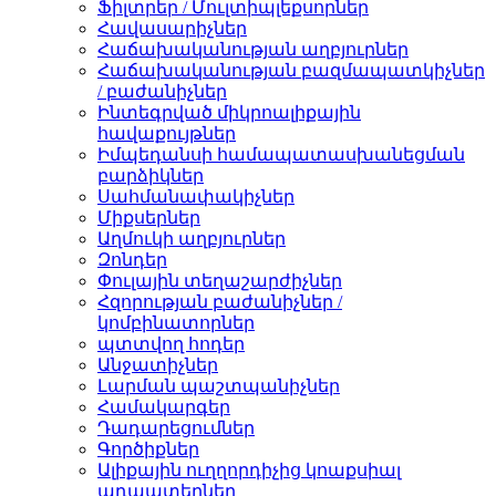
Ֆիլտրեր / Մուլտիպլեքսորներ
Հավասարիչներ
Հաճախականության աղբյուրներ
Հաճախականության բազմապատկիչներ
/ բաժանիչներ
Ինտեգրված միկրոալիքային
հավաքույթներ
Իմպեդանսի համապատասխանեցման
բարձիկներ
Սահմանափակիչներ
Միքսերներ
Աղմուկի աղբյուրներ
Զոնդեր
Փուլային տեղաշարժիչներ
Հզորության բաժանիչներ /
կոմբինատորներ
պտտվող հոդեր
Անջատիչներ
Լարման պաշտպանիչներ
Համակարգեր
Դադարեցումներ
Գործիքներ
Ալիքային ուղղորդիչից կոաքսիալ
ադապտերներ