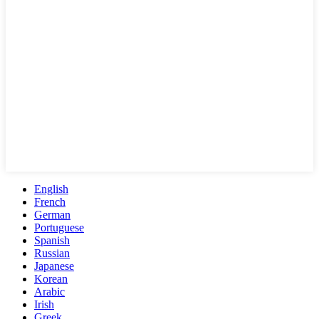
English
French
German
Portuguese
Spanish
Russian
Japanese
Korean
Arabic
Irish
Greek