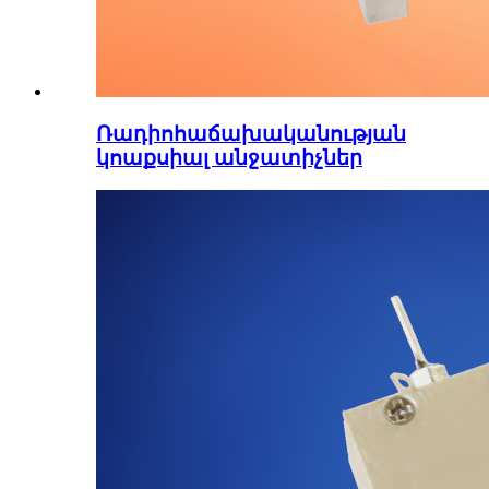
Ռադիոհաճախականության
կոաքսիալ անջատիչներ