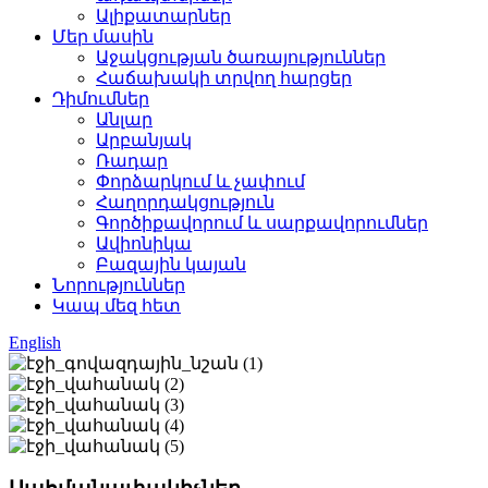
Ալիքատարներ
Մեր մասին
Աջակցության ծառայություններ
Հաճախակի տրվող հարցեր
Դիմումներ
Անլար
Արբանյակ
Ռադար
Փորձարկում և չափում
Հաղորդակցություն
Գործիքավորում և սարքավորումներ
Ավիոնիկա
Բազային կայան
Նորություններ
Կապ մեզ հետ
English