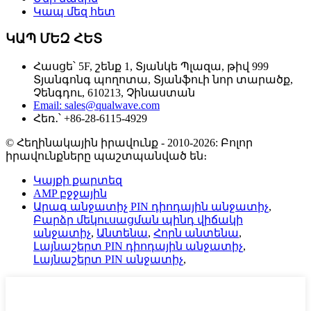
Կապ մեզ հետ
ԿԱՊ ՄԵԶ ՀԵՏ
Հասցե՝ 5F, շենք 1, Տյանկե Պլազա, թիվ 999
Տյանգոնգ պողոտա, Տյանֆուի նոր տարածք,
Չենգդու, 610213, Չինաստան
Email: sales@qualwave.com
Հեռ․՝ +86-28-6115-4929
© Հեղինակային իրավունք - 2010-2026: Բոլոր
իրավունքները պաշտպանված են։
Կայքի քարտեզ
AMP բջջային
Արագ անջատիչ PIN դիոդային անջատիչ
,
Բարձր մեկուսացման պինդ վիճակի
անջատիչ
,
Անտենա
,
Հորն անտենա
,
Լայնաշերտ PIN դիոդային անջատիչ
,
Լայնաշերտ PIN անջատիչ
,