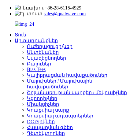
+86-28-6115-4929
sales@qualwave.com
Տուն
Արտադրանքներ
Ուժեղացուցիչներ
Անտենաներ
Նվազեցնողներ
Բալուներ
Bias Tees
Կալիբրացման հավաքածուներ
Մալուխներ / Մալուխային
հավաքածուներ
Շրջանառության սարքեր / մեկուսիչներ
Կցորդիչներ
Միակցիչներ
Կոաքսիալ սարք
Կոաքսիալ ադապտերներ
DC բլոկներ
Հապաղման գծեր
Դետեկտորներ