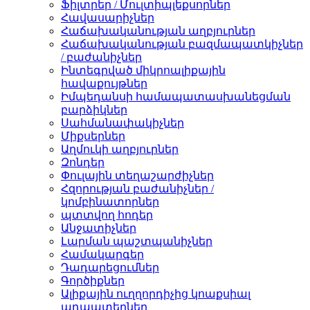
Ֆիլտրեր / Մուլտիպլեքսորներ
Հավասարիչներ
Հաճախականության աղբյուրներ
Հաճախականության բազմապատկիչներ
/ բաժանիչներ
Ինտեգրված միկրոալիքային
հավաքույթներ
Իմպեդանսի համապատասխանեցման
բարձիկներ
Սահմանափակիչներ
Միքսերներ
Աղմուկի աղբյուրներ
Զոնդեր
Փուլային տեղաշարժիչներ
Հզորության բաժանիչներ /
կոմբինատորներ
պտտվող հոդեր
Անջատիչներ
Լարման պաշտպանիչներ
Համակարգեր
Դադարեցումներ
Գործիքներ
Ալիքային ուղղորդիչից կոաքսիալ
ադապտերներ