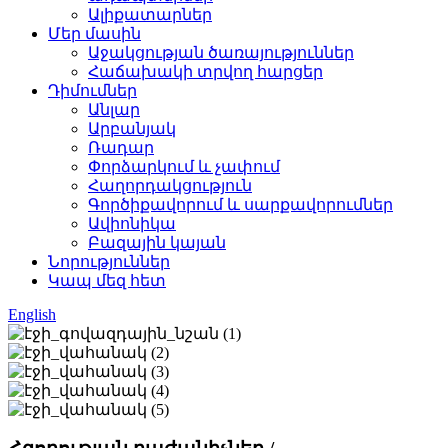
Ալիքատարներ
Մեր մասին
Աջակցության ծառայություններ
Հաճախակի տրվող հարցեր
Դիմումներ
Անլար
Արբանյակ
Ռադար
Փորձարկում և չափում
Հաղորդակցություն
Գործիքավորում և սարքավորումներ
Ավիոնիկա
Բազային կայան
Նորություններ
Կապ մեզ հետ
English