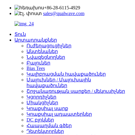
+86-28-6115-4929
sales@qualwave.com
Տուն
Արտադրանքներ
Ուժեղացուցիչներ
Անտենաներ
Նվազեցնողներ
Բալուներ
Bias Tees
Կալիբրացման հավաքածուներ
Մալուխներ / Մալուխային
հավաքածուներ
Շրջանառության սարքեր / մեկուսիչներ
Կցորդիչներ
Միակցիչներ
Կոաքսիալ սարք
Կոաքսիալ ադապտերներ
DC բլոկներ
Հապաղման գծեր
Դետեկտորներ