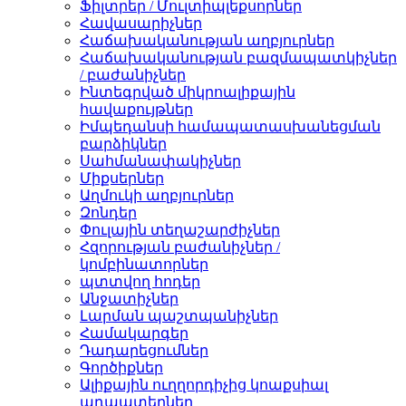
Ֆիլտրեր / Մուլտիպլեքսորներ
Հավասարիչներ
Հաճախականության աղբյուրներ
Հաճախականության բազմապատկիչներ
/ բաժանիչներ
Ինտեգրված միկրոալիքային
հավաքույթներ
Իմպեդանսի համապատասխանեցման
բարձիկներ
Սահմանափակիչներ
Միքսերներ
Աղմուկի աղբյուրներ
Զոնդեր
Փուլային տեղաշարժիչներ
Հզորության բաժանիչներ /
կոմբինատորներ
պտտվող հոդեր
Անջատիչներ
Լարման պաշտպանիչներ
Համակարգեր
Դադարեցումներ
Գործիքներ
Ալիքային ուղղորդիչից կոաքսիալ
ադապտերներ