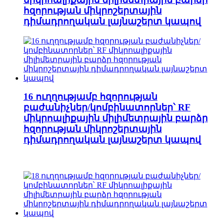
հզորության միկրոշերտային
դիմադրողական լայնաշերտ կապով
16 ուղղությամբ հզորության
բաժանիչներ/կոմբինատորներ՝ RF
միկրոալիքային միլիմետրային բարձր
հզորության միկրոշերտային
դիմադրողական լայնաշերտ կապով