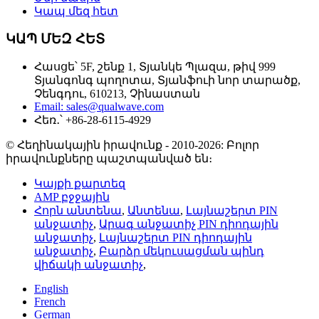
Կապ մեզ հետ
ԿԱՊ ՄԵԶ ՀԵՏ
Հասցե՝ 5F, շենք 1, Տյանկե Պլազա, թիվ 999
Տյանգոնգ պողոտա, Տյանֆուի նոր տարածք,
Չենգդու, 610213, Չինաստան
Email: sales@qualwave.com
Հեռ․՝ +86-28-6115-4929
© Հեղինակային իրավունք - 2010-2026: Բոլոր
իրավունքները պաշտպանված են։
Կայքի քարտեզ
AMP բջջային
Հորն անտենա
,
Անտենա
,
Լայնաշերտ PIN
անջատիչ
,
Արագ անջատիչ PIN դիոդային
անջատիչ
,
Լայնաշերտ PIN դիոդային
անջատիչ
,
Բարձր մեկուսացման պինդ
վիճակի անջատիչ
,
English
French
German