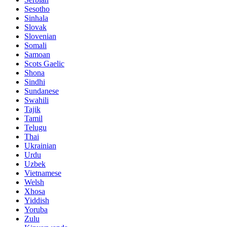
Sesotho
Sinhala
Slovak
Slovenian
Somali
Samoan
Scots Gaelic
Shona
Sindhi
Sundanese
Swahili
Tajik
Tamil
Telugu
Thai
Ukrainian
Urdu
Uzbek
Vietnamese
Welsh
Xhosa
Yiddish
Yoruba
Zulu