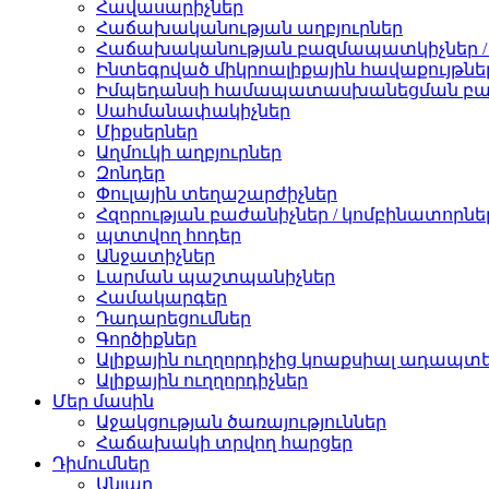
Հավասարիչներ
Հաճախականության աղբյուրներ
Հաճախականության բազմապատկիչներ /
Ինտեգրված միկրոալիքային հավաքույթնե
Իմպեդանսի համապատասխանեցման բա
Սահմանափակիչներ
Միքսերներ
Աղմուկի աղբյուրներ
Զոնդեր
Փուլային տեղաշարժիչներ
Հզորության բաժանիչներ / կոմբինատորնե
պտտվող հոդեր
Անջատիչներ
Լարման պաշտպանիչներ
Համակարգեր
Դադարեցումներ
Գործիքներ
Ալիքային ուղղորդիչից կոաքսիալ ադապտ
Ալիքային ուղղորդիչներ
Մեր մասին
Աջակցության ծառայություններ
Հաճախակի տրվող հարցեր
Դիմումներ
Անլար