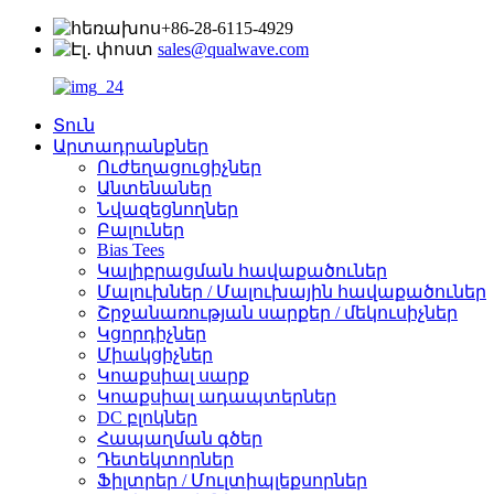
+86-28-6115-4929
sales@qualwave.com
Տուն
Արտադրանքներ
Ուժեղացուցիչներ
Անտենաներ
Նվազեցնողներ
Բալուներ
Bias Tees
Կալիբրացման հավաքածուներ
Մալուխներ / Մալուխային հավաքածուներ
Շրջանառության սարքեր / մեկուսիչներ
Կցորդիչներ
Միակցիչներ
Կոաքսիալ սարք
Կոաքսիալ ադապտերներ
DC բլոկներ
Հապաղման գծեր
Դետեկտորներ
Ֆիլտրեր / Մուլտիպլեքսորներ