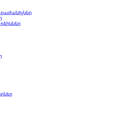
 բաժանիչներ
ր
րձիկներ
ր
երներ